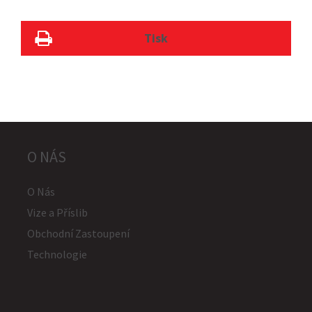
Tisk
O NÁS
O Nás
Vize a Příslib
Obchodní Zastoupení
Technologie