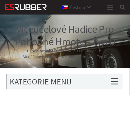
Čeština
Víceúčelové Hadice Pro
Pohonné Hmoty – Typ D
Úvodní stránka
Hoses
Fuel Hoses
Víceúčelové Hadice Pro Pohonné Hmoty – Typ D
KATEGORIE MENU