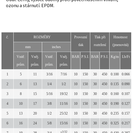
ozonu a stárnutí. EPDM.
č.
ROZMĚRY
Provozní
Tlak při
Hmotnost
tlak
roztržení
(jmenovitá)
mm
inches
Vnitř.
Vněj.
Vnitř.
Vněj.
BAR
P.S.I.
BAR
P.S.I.
Kg/m
Lb/Ft
prům.
prům.
prům.
prům.
1
5
11
3/16
7/16
10
150
30
450
0.100
0.066
2
6
13
1/4
1/2
10
150
30
450
0.135
0.090
3
8
15
5/16
19/32
10
150
30
450
0.160
0.107
4
10
17
3/8
11/16
10
150
30
450
0.190
0.127
5
13
20
1/2
25/32
10
150
30
450
0.235
0.157
6
16
24
5/8
15/16
10
150
30
450
0.325
0.217
3/32
7
19
28
3/4
1
10
150
30
450
0.430
0.287