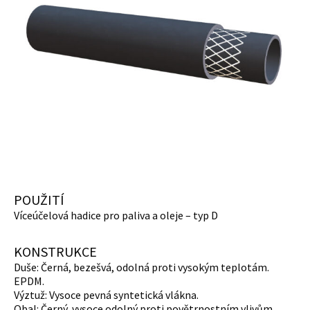
POUŽITÍ
Víceúčelová hadice pro paliva a oleje – typ D
KONSTRUKCE
Duše: Černá, bezešvá, odolná proti vysokým teplotám.
EPDM.
Výztuž: Vysoce pevná syntetická vlákna.
Obal: Černý, vysoce odolný proti povětrnostním vlivům,