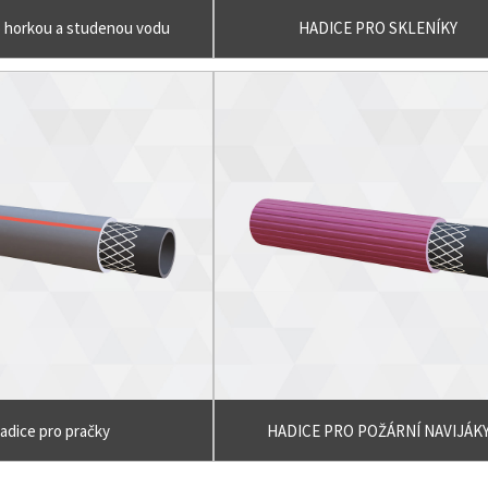
o horkou a studenou vodu
HADICE PRO SKLENÍKY
adice pro pračky
HADICE PRO POŽÁRNÍ NAVIJÁK