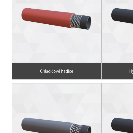
Chladičové hadice
Hy