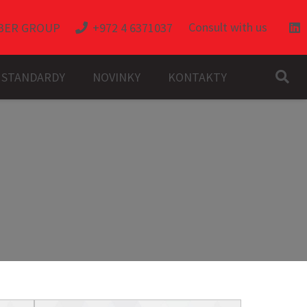
Consult with us
BER GROUP
+972 4 6371037
A STANDARDY
NOVINKY
KONTAKTY