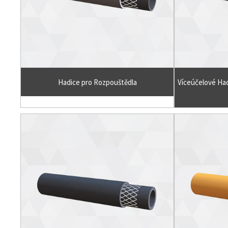
Hadice pro Rozpouštědla
Víceúčelové Ha