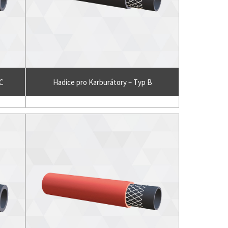
C
Hadice pro Karburátory – Typ B