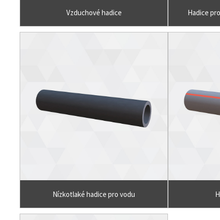
Vzduchové hadice
Hadice pr
Nízkotlaké hadice pro vodu
H