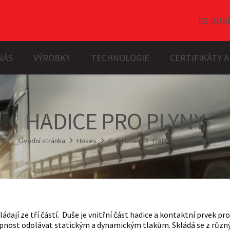
ES RUB
NÁS
VÝROBKY
TECHNOLOGIE
CERTIFIKÁTY 
MATERIÁLY PRO VÝROBU PROTEKTORŮ
LL, LRO, LSY, MD, MDU, PAN, PRP
HADICE PRO PLYNY
Úvodní stránka
Hoses
Gas Hoses
HADICE PRO PLYNY
ádají ze tří částí. Duše je vnitřní část hadice a kontaktní prvek 
opnost odolávat statickým a dynamickým tlakům. Skládá se z různýc