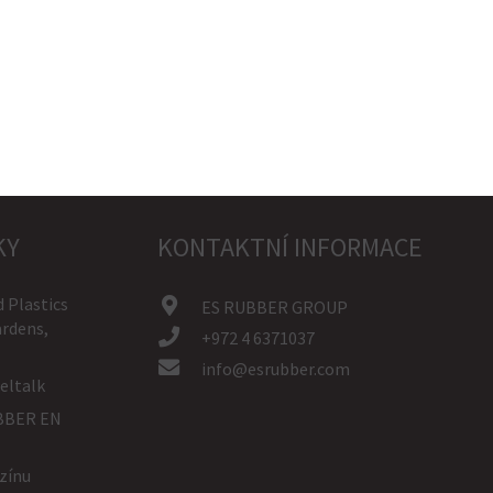
KY
KONTAKTNÍ INFORMACE
 Plastics
ES RUBBER GROUP
ardens,
+972 4 6371037
info@esrubber.com
eltalk
UBBER EN
zínu