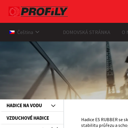
Čeština
DOMOVSKÁ STRÁNKA
O 
Řešení pro Vodovody a Kanalizace
HADICE NA VODU
VZDUCHOVÉ HADICE
Hadice ES RUBBER se skl
stabilitu průřezu a sch