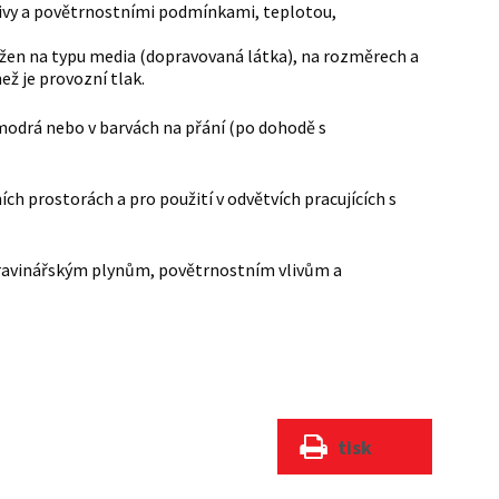
 vlivy a povětrnostními podmínkami, teplotou,
ložen na typu media (dopravovaná látka), na rozměrech a
ež je provozní tlak.
 modrá nebo v barvách na přání (po dohodě s
ch prostorách a pro použití v odvětvích pracujících s
otravinářským plynům, povětrnostním vlivům a
tisk