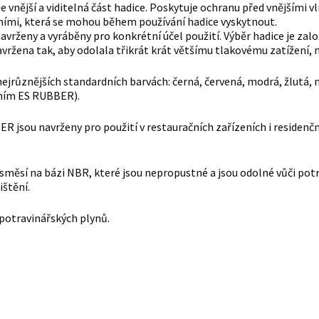
e vnější a viditelná část hadice. Poskytuje ochranu před vnějšími
mi, která se mohou během používání hadice vyskytnout.
avrženy a vyráběny pro konkrétní účel použití. Výběr hadice je za
navržena tak, aby odolala třikrát krát většímu tlakovému zatížení, n
nejrůznějších standardních barvách: černá, červená, modrá, žlutá,
ním ES RUBBER).
 jsou navrženy pro použití v restauračních zařízeních i residenční
 směsí na bázi NBR, které jsou nepropustné a jsou odolné vůči p
štění.
potravinářských plynů.