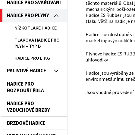
HADICE PRO SVAŘOVÁNÍ
těchto materiálů. Obal j
mechanickými poškození
Hadice ES Rubber jsou n
HADICE PRO PLYNY
tlaku. Většina hadic je 
NÍZKOTLAKÉ HADICE
Hadice jsou dostupné v 
TLAKOVÁ HADICE PRO
marketingovým odděle
PLYN – TYP B
Plynové hadice ES RUBBER
HADICE PRO L.P.G
uhlovodíky.
PALIVOVÉ HADICE
Hadice jsou vyráběny ze
environmetálnímu zneči
HADICE PRO
ROZPOUŠTĚDLA
Jsou vhodné pro vedení 
HADICE PRO
VZDUCHOVÉ BRZDY
BRZDOVÉ HADICE