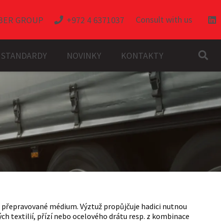
Consult with us
BER GROUP
+972 4 6371037
A STANDARDY
NOVINKY
KONTAKTY
pro přepravované médium. Výztuž propůjčuje hadici nutnou
h textilií, přízí nebo ocelového drátu resp. z kombinace