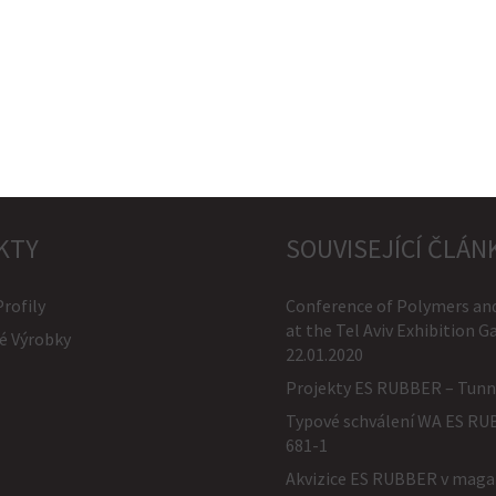
KTY
SOUVISEJÍCÍ ČLÁN
Profily
Conference of Polymers and
at the Tel Aviv Exhibition G
é Výrobky
22.01.2020
Projekty ES RUBBER – Tunn
Typové schválení WA ES R
681-1
Akvizice ES RUBBER v maga