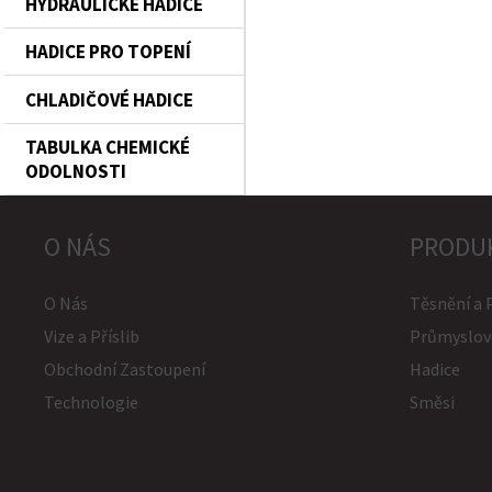
HYDRAULICKÉ HADICE
HADICE PRO TOPENÍ
CHLADIČOVÉ HADICE
TABULKA CHEMICKÉ
ODOLNOSTI
O NÁS
PRODU
O Nás
Těsnění a 
Vize a Příslib
Průmyslov
Obchodní Zastoupení
Hadice
Technologie
Směsi