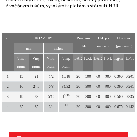
živočišným tukům, vysokým teplotám a stárnutí. NBR.
č.
ROZMĚRY
Provozní
Tlak při
Hmotnost
tlak
roztržení
(jmenovitá)
mm
inches
Vnitř.
Vněj.
Vnitř.
Vněj.
BAR
P.S.I.
BAR
P.S.I.
Kg/m
Lb/Ft
prům.
prům.
prům.
prům.
1
13
21
1/2
13/16
20
300
60
900
0.300
0.201
2
16
24.5
5/8
31/32
20
300
60
900
0.390
0.261
3/16
3
19
28
5/16
1
20
300
60
900
0.500
0.335
3/8
4
25
35
3/4
1
20
300
60
900
0.675
0.452