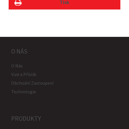
Tisk
O NÁS
O Nás
Vize a Příslib
Obchodní Zastoupení
Technologie
PRODUKTY