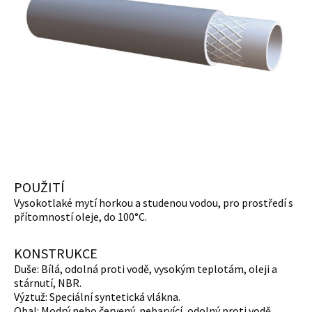
POUŽITÍ
Vysokotlaké mytí horkou a studenou vodou, pro prostředí s
přítomností oleje, do 100°C.
KONSTRUKCE
Duše: Bílá, odolná proti vodě, vysokým teplotám, oleji a
stárnutí, NBR.
Výztuž: Speciální syntetická vlákna.
Obal: Modrý nebo červený, nebarvící, odolný proti vodě,