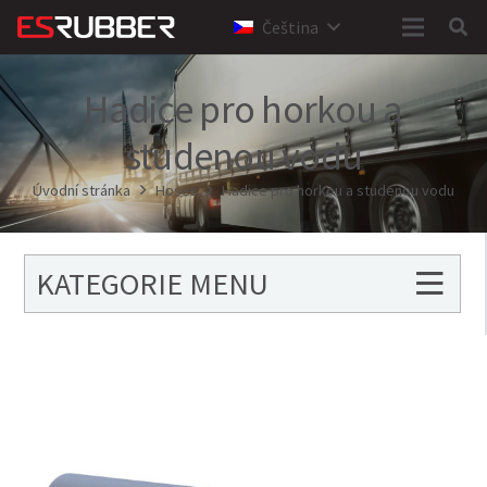
Čeština
Hadice pro horkou a
studenou vodu
Úvodní stránka
Hoses
Hadice pro horkou a studenou vodu
KATEGORIE MENU