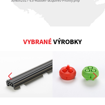
30Nov2017-ES-Rubber-acquires-Profily.php
VYBRANÉ
VÝROBKY