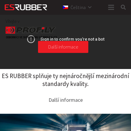
Čeština
Vítejte v
ODBORNÍCI VE SVÉM OBORU UŽ PŘES 50 LET
Další informace
ES RUBBER splňuje ty nejnáročnější mezinárodní
standardy kvality.
Další informace