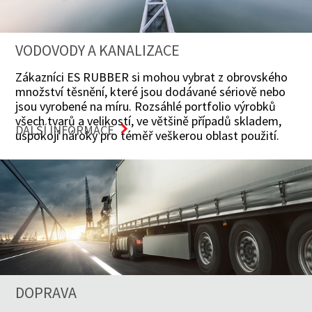
VODOVODY A KANALIZACE
Zákazníci ES RUBBER si mohou vybrat z obrovského
množství těsnění, které jsou dodávané sériově nebo
jsou vyrobené na míru. Rozsáhlé portfolio výrobků
všech tvarů a velikostí, ve většině případů skladem,
DALŠÍ INFORMACE
uspokojí nároky pro téměř veškerou oblast použití.
DOPRAVA