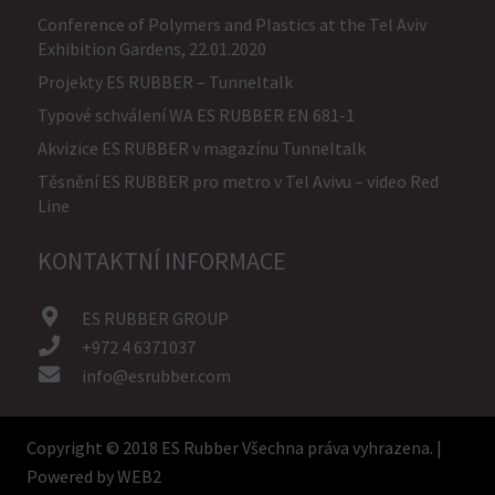
Conference of Polymers and Plastics at the Tel Aviv
Exhibition Gardens, 22.01.2020
Projekty ES RUBBER – Tunneltalk
Typové schválení WA ES RUBBER EN 681-1
Akvizice ES RUBBER v magazínu Tunneltalk
Těsnění ES RUBBER pro metro v Tel Avivu – video Red
Line
KONTAKTNÍ INFORMACE
ES RUBBER GROUP
+972 4 6371037
info@esrubber.com
Copyright © 2018 ES Rubber Všechna práva vyhrazena. |
Powered by
WEB2