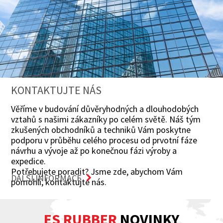
KONTAKTUJTE NÁS
Věříme v budování důvěryhodných a dlouhodobých
vztahů s našimi zákazníky po celém světě. Náš tým
zkušených obchodníků a techniků Vám poskytne
podporu v průběhu celého procesu od prvotní fáze
návrhu a vývoje až po konečnou fázi výroby a
expedice.
Potřebujete poradit? Jsme zde, abychom Vám
DALŠÍ INFORMACE
pomohli, kontaktujte nás.
ES RUBBER
NOVINKY