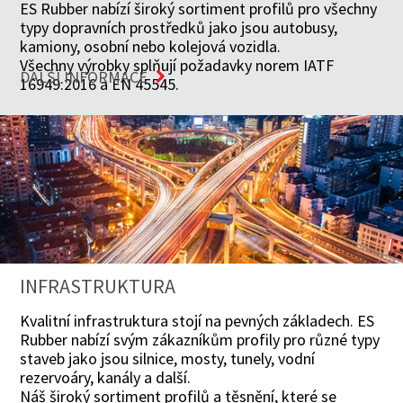
ES Rubber nabízí široký sortiment profilů pro všechny
typy dopravních prostředků jako jsou autobusy,
kamiony, osobní nebo kolejová vozidla.
Všechny výrobky splňují požadavky norem IATF
DALŠÍ INFORMACE
16949:2016 a EN 45545.
INFRASTRUKTURA
Kvalitní infrastruktura stojí na pevných základech. ES
Rubber nabízí svým zákazníkům profily pro různé typy
staveb jako jsou silnice, mosty, tunely, vodní
rezervoáry, kanály a další.
Náš široký sortiment profilů a těsnění, které se