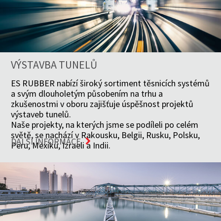
VÝSTAVBA TUNELŮ
ES RUBBER nabízí široký sortiment těsnicích systémů
a svým dlouholetým působením na trhu a
zkušenostmi v oboru zajišťuje úspěšnost projektů
výstaveb tunelů.
Naše projekty, na kterých jsme se podíleli po celém
světě, se nachází v Rakousku, Belgii, Rusku, Polsku,
DALŠÍ INFORMACE
Peru, Mexiku, Izraeli a Indii.