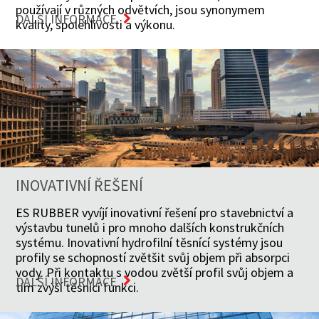
používají v různých odvětvích, jsou synonymem
DALŠÍ INFORMACE
kvality, spolehlivosti a výkonu.
INOVATIVNÍ ŘEŠENÍ
ES RUBBER vyvíjí inovativní řešení pro stavebnictví a
výstavbu tunelů i pro mnoho dalších konstrukčních
systému. Inovativní hydrofilní těsnící systémy jsou
profily se schopností zvětšit svůj objem při absorpci
vody. Při kontaktu s vodou zvětší profil svůj objem a
DALŠÍ INFORMACE
tím zvýší těsnící funkci.