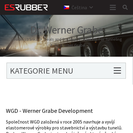
Čeština
Dr. Werner Grabe
Úvodní stránka
Seals and Profiles
Gaskets For Tunneling
Dr. Werner Grabe
KATEGORIE MENU
WGD - Werner Grabe Development
Společnost WGD založená v roce 2005 navrhuje a vyvíjí
elastomerové výrobky pro stavebnictví a výstavbu tunelů.