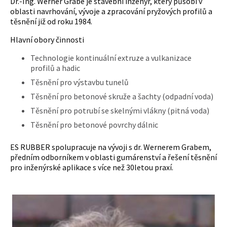
Dr.-Ing. Werner Grabe je stavební inženýr, který působí v
oblasti navrhování, vývoje a zpracování pryžových profilů a
těsnění již od roku 1984.
Hlavní obory činnosti
Technologie kontinuální extruze a vulkanizace
profilů a hadic
Těsnění pro výstavbu tunelů
Těsnění pro betonové skruže a šachty (odpadní voda)
Těsnění pro potrubí se skelnými vlákny (pitná voda)
Těsnění pro betonové povrchy dálnic
ES RUBBER spolupracuje na vývoji s dr. Wernerem Grabem,
předním odborníkem v oblasti gumárenství a řešení těsnění
pro inženýrské aplikace s více než 30letou praxí.