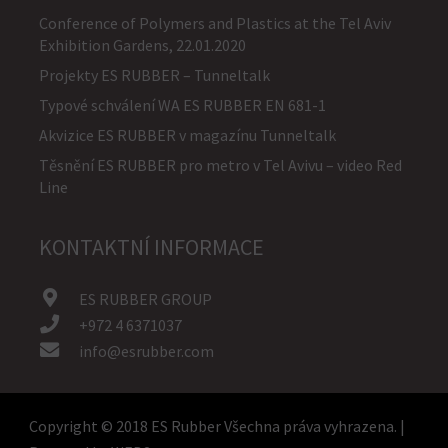
Conference of Polymers and Plastics at the Tel Aviv
Exhibition Gardens, 22.01.2020
Projekty ES RUBBER – Tunneltalk
Typové schválení WA ES RUBBER EN 681-1
Akvizice ES RUBBER v magazínu Tunneltalk
Těsnění ES RUBBER pro metro v Tel Avivu – video Red
Line
KONTAKTNÍ INFORMACE
ES RUBBER GROUP
+972 4 6371037
info@esrubber.com
Copyright © 2018 ES Rubber Všechna práva vyhrazena. |