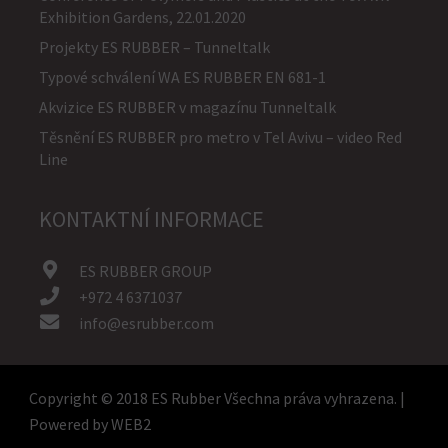
Exhibition Gardens, 22.01.2020
Projekty ES RUBBER – Tunneltalk
Typové schválení WA ES RUBBER EN 681-1
Akvizice ES RUBBER v magazínu Tunneltalk
Těsnění ES RUBBER pro metro v Tel Avivu – video Red
Line
KONTAKTNÍ INFORMACE
ES RUBBER GROUP
+972 4 6371037
info@esrubber.com
Copyright © 2018 ES Rubber Všechna práva vyhrazena. |
Powered by
WEB2