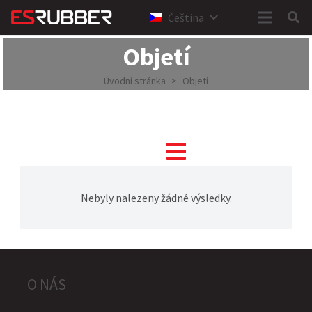
Čeština
Objetí
Úvodní stránka
>
Objetí
Nebyly nalezeny žádné výsledky.
O NÁS