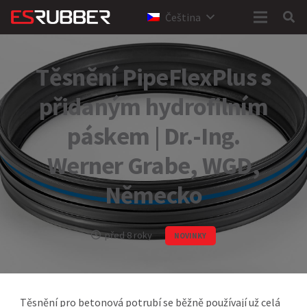
Čeština
Těsnění PipeFlexPlus s
přidaným hydrofilním
páskem | Dr.-Ing.
Werner Grabe, WGD,
Německo
před 8 roky
NOVINKY
Těsnění pro betonová potrubí se běžně používají už celá