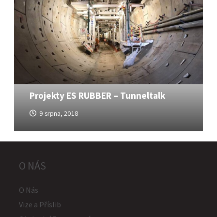
Projekty ES RUBBER – Tunneltalk
9 srpna, 2018
O NÁS
O Nás
Vize a Příslib